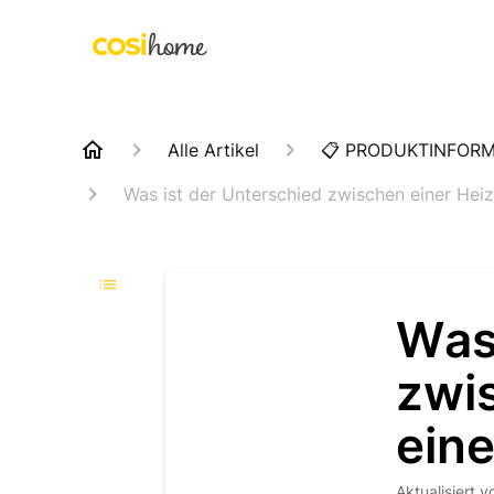
Alle Artikel
📋 PRODUKTINFOR
Was ist der Unterschied zwischen einer He
Was 
zwi
ein
Aktualisiert
v