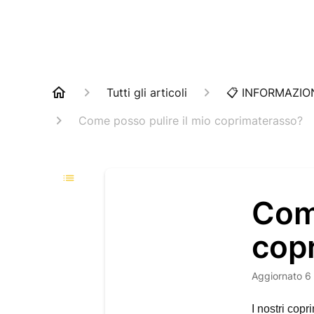
Tutti gli articoli
📋 INFORMAZIO
Come posso pulire il mio coprimaterasso?
Come
cop
Aggiornato
6
I nostri copr